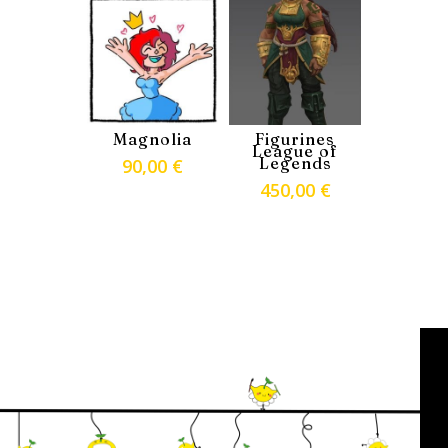
était :
est :
85,00 €.
78,00 €.
Magnolia
Figurines
League of
Legends
90,00
€
450,00
€