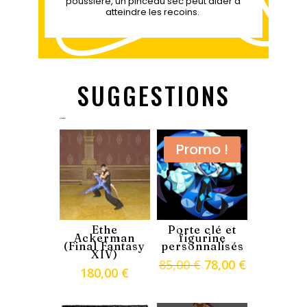
poussière, un pinceau sec peut aider à
atteindre les recoins.
SUGGESTIONS
Produits similaires
Promo !
Ethe
Porte clé et
Ackerman
figurine
(Final Fantasy
personnalisés
XIV)
Le
Le
85,00
€
78,00
€
180,00
€
prix
prix
initial
actuel