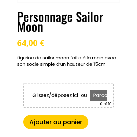
Personnage Sailor
Moon
64,00
€
figurine de sailor moon faite à la main avec
son socle simple d’un hauteur de 15cm
Glissez/déposez ici
ou
Parcourir
0
of 10
Ajouter au panier