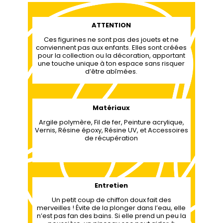
ATTENTION
Ces figurines ne sont pas des jouets et ne
conviennent pas aux enfants. Elles sont créées
pour la collection ou la décoration, apportant
une touche unique à ton espace sans risquer
d’être abîmées.
Matériaux
Argile polymère, Fil de fer, Peinture acrylique,
Vernis, Résine époxy, Résine UV, et Accessoires
de récupération
Entretien
Un petit coup de chiffon doux fait des
merveilles ! Évite de la plonger dans l’eau, elle
n’est pas fan des bains. Si elle prend un peu la